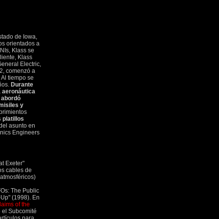
stado de Iowa,
os orientados a
NIs, Klass se
liente, Klass
eneral Electric,
52, comenzó a
 Al tiempo se
ños.
Durante
a aeronáutica
e abordó
misiles y
brimientos
 platillos
del asunto en
ronics Engineers
at Exeter"
los cables de
atmosféricos)
FOs: The Public
Up" (1998). En
laims of the
ó el Subcomité
rtículos para