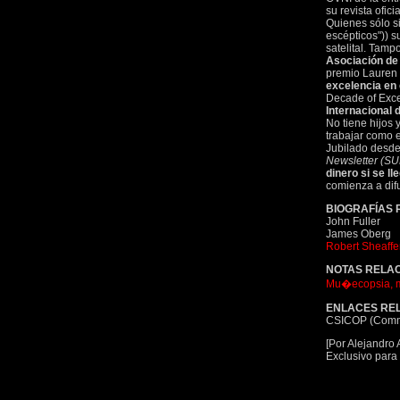
su revista oficia
Quienes sólo s
escépticos")) s
satelital. Tam
Asociación de 
premio Lauren 
excelencia en 
Decade of Excel
Internacional 
No tiene hijos
trabajar como e
Jubilado desde 
Newsletter (SU
dinero si se l
comienza a difu
BIOGRAFÍAS
John Fuller
James Oberg
Robert Sheaffe
NOTAS RELA
Mu�ecopsia, me
ENLACES RE
CSICOP (Committ
[Por Alejandro 
Exclusivo para