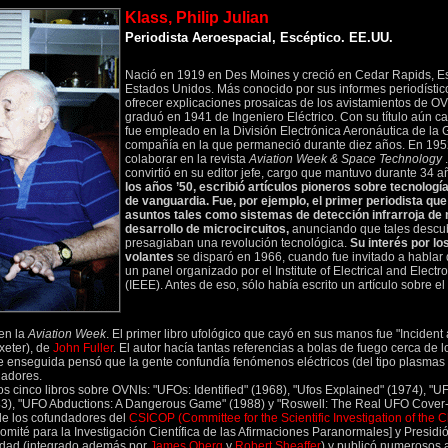
Klass, Philip Julian
Periodista Aeroespacial, Escéptico. EE.UU.
Nació en 1919 en Des Moines y creció en Cedar Rapids, E
Estados Unidos. Más conocido por sus informes periodístic
ofrecer explicaciones prosaicas de los avistamientos de OV
graduó en 1941 de Ingeniero Eléctrico. Con su título aún ca
fue empleado en la División Electrónica Aeronáutica de la G
compañía en la que permaneció durante diez años. En 19
colaborar en la revista
Aviation Week & Space Technology
.
convirtió en su editor jefe, cargo que mantuvo durante 34 a
los años ’50, escribió artículos pioneros sobre tecnologí
de vanguardia. Fue, por ejemplo, el primer periodista qu
asuntos tales como sistemas de detección infrarroja de 
desarrollo de microcircuitos,
anunciando que tales descu
presagiaban una revolución tecnológica.
Su interés por los
volantes
se disparó en 1966, cuando fue invitado a hablar 
un panel organizado por el Institute of Electrical and Elect
(IEEE). Antes de eso, sólo había escrito un artículo sobre el
en la
Aviation Week
. El primer libro ufológico que cayó en sus manos fue "Incident 
xeter), de
John Fuller
. El autor hacía tantas referencias a bolas de fuego cerca de 
ue enseguida pensó que la gente confundía fenómenos eléctricos (del tipo plasmas 
ladores.
s cinco libros sobre OVNIs: "UFOs: Identified" (1968), "Ufos Explained" (1974), "U
3), "UFO Abductions: A Dangerous Game" (1988) y "Roswell: The Real UFO Cover-
de los cofundadores del
CSICOP (Committee for the Scientific Investigation of the C
omité para la Investigación Científica de las Afirmaciones Paranormales] y Presidi
idad (integrado además por
James Oberg
y
Robert Sheaffer
) y publicó numerosos a