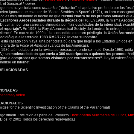
l, el
Skeptical Inquirer
.
iguen su trayectoria como
debunker
("detractor", el apelativo preferido por los "esc
uelen ignorar que es autor de "Secret Sentries in Space" (1971), un libro consagra
poco es muy difundido el hecho de que
recibió cuatro de los premios anuales que 
Escritores Aeroespaciales durante la década del 70.
En 1989, la misma Asociaci
D. Lyman por una carrera distinguida por
“las cualidades de la integridad, exacti
el reportaje”.
En 1998, la Royal Aeronautical Society de Londres le entregó el pre
lence". En marzo de 1999 le fue concedido otro raro privilegio:
la Unión Astronó
decidió que el asteroide 1983 RM2/7277 llevara su nombre…
 y está casado con Naya, una periodista búlgara que llegó a los Estados Unidos en
ditora de la
Voice of America
(La voz de las Américas).
1986, aún colabora en la revista aeroespacial donde se inició. Desde 1990, edita
N)
,
un modesto boletín que envía a 300 suscriptores a quienes les promete “rei
legara a comprobar que somos visitados por extraterrestres”.
Hoy la colección 
ndirse en Internet.
 RELACIONADAS
r
CIONADAS
ntiras y video
LACIONADOS
ee for the Scientific Investigation of the Claims of the Paranormal)
Agostinelli. Este texto es parte del Proyecto
Enciclopedia Multimedia de Cultos, Mito
 Dios! © 2002 Todos los derechos reservados.]