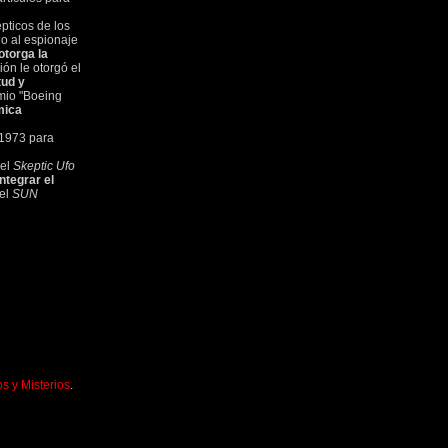
épticos de los
do al espionaje
otorga la
ón le otorgó el
tud y
mio "Boeing
mica
 1973 para
 el
Skeptic Ufo
ntegrar el
del
SUN
s y Misterios
.